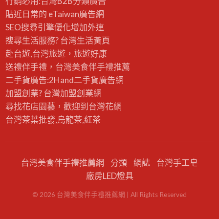
行銷必用:台灣B2B
分類廣告
貼近日常的
eTaiwan廣告網
SEO搜尋引擎優化
增加外連
搜尋生活服務? 台灣
生活黃頁
赴台遊,台灣旅遊
，旅遊好康
送禮伴手禮，台灣美食
伴手禮
推薦
二手貨廣告:2Hand
二手貨
廣告網
加盟創業? 台灣
加盟創業
網
尋找花店園藝，歡迎到
台灣花網
台灣茶葉批發
,烏龍茶,紅茶
台灣美食伴手禮推薦網
分類
網誌
台灣手工皂
廠房LED燈具
©
2026
台灣美食伴手禮推薦網
| All Rights Reserved