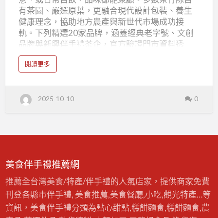
｜
有茶園、嚴選原葉，更融合現代設計包裝、養生
人
健康理念，協助地方農產與新世代市場成功接
氣
軌。下列精選20家品牌，涵蓋經典老字號、文創
品牌與新興伴手禮茶企，官方驗證門市資料透
茶
明、評價可查，用心誠摯。 桃園茶行・伴手禮Top
葉
a
閱讀更多
20 樂菁茶業旗艦店 Google評分：4.8 桃園自營＋
b
專
o
南投聯營，ISO/HACCP認證的專業茶廠，台灣高
u
賣、
t
山茶品質保證。專注改善包裝、保存與配送，用
桃
禮
2025-10-10
0
園
專利技術讓茶香不流失，致力推廣台灣特色茶飲
茶
盒
文化，多款伴手禮禮盒與文化推廣教學，適合大
行
・
宗團購與禮贈。 官網：樂菁茶業旗艦店 桃園茶行
伴
20
手
Google評分：4.7／194則 位於桃園區館後一街16
禮
選
｜
號，主推台灣老茶與拉拉山烏龍，嚴選在地高
人
氣
山，專業手炒、封茶與私人訂製，口感純淨。 官
茶
美食伴手禮推薦網
葉
網：桃園茶行 福源百年茶廠 Google評分：4.8／
專
賣
249則 龍潭區老字號家族茶廠，主打大禹嶺、福
推薦全台灣美食/特產/伴手禮的人氣店家，提供商家免費
、
禮
壽山、梨山手工高山茶，現場設有導覽解說，茶
盒
刊登各縣市伴手禮, 美食推薦,美食餐廳,小吃,觀光特產…等
2
葉品質獲獎無數，禮盒精美。 官網：福源茶廠 禾
0
資訊，美食伴手禮分類為點心甜點,糕餅麵食,糕餅麵食,農
選
豐茶莊 Google評分：4.7／98則 榮獲多次茶…