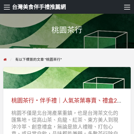
台灣美食伴手禮推薦網
桃園茶行
有以下標簽的文章 "桃園茶行"
桃
園
茶
桃園茶行・伴手禮｜人氣茶葉專賣、禮盒20選
行・
桃園不僅是北台灣產業重鎮，也是台灣茶文化的
伴
匯集地。從高山茶、烏龍、紅茶、東方美人到現
手
沖冷萃、創意禮盒，無論是旅人禮贈、打包心
禮
意、或日常自飲，品味都能兼顧。多數茶行除自