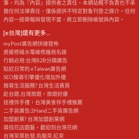
事，均為『內容』提供者之責任，本網站概不負責也不承
擔任何法律責任，僅係提供不特定對象刊登之媒介。任何
內容一經舉報與發現不當，將立即刪除帳號與內容。
[e台灣]還有更多…
myPost廣告網
快速發佈
房屋修繕
水電維修廠商名錄
行銷必用:台灣B2B
分類廣告
貼近日常的
eTaiwan廣告網
SEO搜尋引擎優化
增加外連
搜尋生活服務? 台灣
生活黃頁
赴台遊,台灣旅遊
，旅遊好康
送禮伴手禮，台灣美食
伴手禮
推薦
二手貨廣告:2Hand
二手貨
廣告網
加盟創業? 台灣
加盟創業
網
尋找花店園藝，歡迎到
台灣花網
台灣茶葉批發
,烏龍茶,紅茶