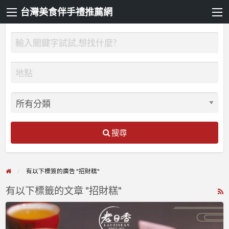
台灣美食伴手禮推薦網
搜尋
有以下標簽的廣告 "招財糕"
有以下標籤的文章 "招財糕"
R
F
老
f
日