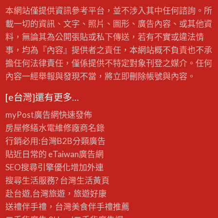
本網站僅提供資訊參考平台，並不涉入其中任何諮詢。所
載一切的資訊、文字、照片、圖形、廣告內容、或其他資
料，無論其為公開張貼或私下傳送，若有不實或違法情
事，均為『內容』提供者之責任，本網站概不負責也不承
擔任何法律責任，僅係提供不特定對象刊登之媒介。任何
內容一經舉報與發現不當，將立即刪除帳號與內容。
[e台灣]還有更多…
myPost廣告網
快速發佈
房屋修繕
水電維修廠商名錄
行銷必用:台灣B2B
分類廣告
貼近日常的
eTaiwan廣告網
SEO搜尋引擎優化
增加外連
搜尋生活服務? 台灣
生活黃頁
赴台遊,台灣旅遊
，旅遊好康
送禮伴手禮，台灣美食
伴手禮
推薦