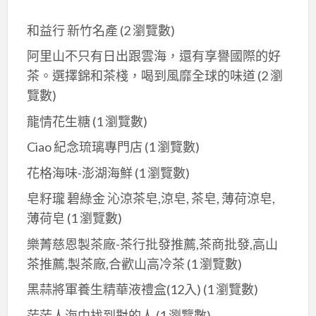
和益行 新竹名產
(2 瀏覽數)
阿里山不只有日出跟雲海，還有享譽國際的好
茶。選擇錦和茶棧，喝到風靡全球的味道
(2 瀏
覽數)
龍情花生糖
(1 瀏覽數)
Ciao 紀念琉璃專門店
(1 瀏覽數)
花格海味-澎湖海鮮
(1 瀏覽數)
皂籽瓏 碧綠金 沁涼茶皂,涼皂, 茶皂, 薄荷涼皂,
薄荷皂
(1 瀏覽數)
樂菁慈恩製茶廠-茶行批發推薦,茶商批發,高山
茶推薦,製茶廠,合歡山高冷茶
(1 瀏覽數)
黑蒜將軍養生精華液禮盒(12入)
(1 瀏覽數)
茫茫人海中找到對的人
(1 瀏覽數)