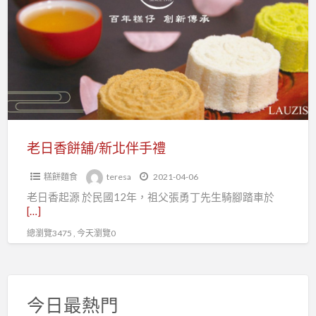
a
香
t
餅
舖/
新
北
伴
手
禮
老日香餅舖/新北伴手禮
糕餅麵食
teresa
2021-04-06
老日香起源 於民國12年，祖父張勇丁先生騎腳踏車於
[…]
總瀏覽3475 , 今天瀏覽0
今日最熱門