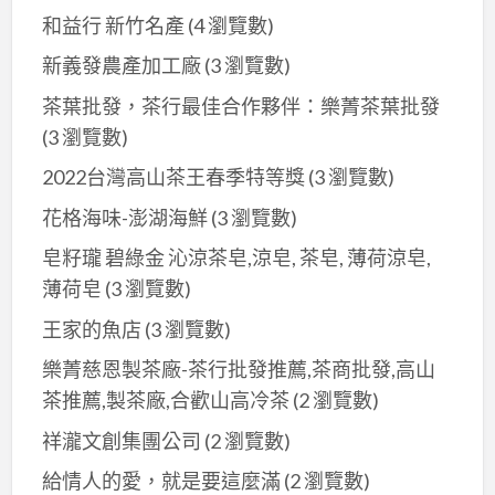
和益行 新竹名產
(4 瀏覽數)
荷
皂
新義發農產加工廠
(3 瀏覽數)
茶葉批發，茶行最佳合作夥伴：樂菁茶葉批發
(3 瀏覽數)
2022台灣高山茶王春季特等獎
(3 瀏覽數)
花格海味-澎湖海鮮
(3 瀏覽數)
皂籽瓏 碧綠金 沁涼茶皂,涼皂, 茶皂, 薄荷涼皂,
薄荷皂
(3 瀏覽數)
王家的魚店
(3 瀏覽數)
樂菁慈恩製茶廠-茶行批發推薦,茶商批發,高山
茶推薦,製茶廠,合歡山高冷茶
(2 瀏覽數)
祥瀧文創集團公司
(2 瀏覽數)
給情人的愛，就是要這麼滿
(2 瀏覽數)