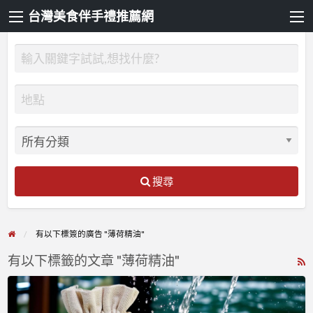
台灣美食伴手禮推薦網
搜尋
有以下標簽的廣告 "薄荷精油"
有以下標籤的文章 "薄荷精油"
R
F
皂
f
籽