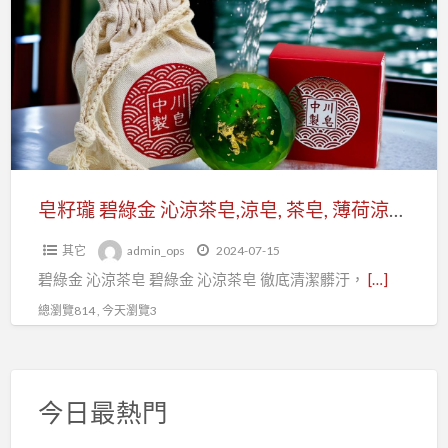
a
瓏
t
碧
綠
金
沁
涼
茶
皂,
皂籽瓏 碧綠金 沁涼茶皂,涼皂, 茶皂, 薄荷涼皂, 薄荷皂
涼
其它
admin_ops
2024-07-15
皂,
碧綠金 沁涼茶皂 碧綠金 沁涼茶皂 徹底清潔髒汙，
[…]
茶
皂,
總瀏覽814 , 今天瀏覽3
薄
荷
涼
今日最熱門
皂,
薄