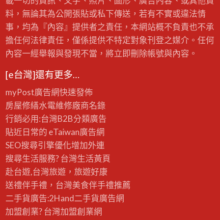
載一切的資訊、文字、照片、圖形、廣告內容、或其他資
料，無論其為公開張貼或私下傳送，若有不實或違法情
事，均為『內容』提供者之責任，本網站概不負責也不承
擔任何法律責任，僅係提供不特定對象刊登之媒介。任何
內容一經舉報與發現不當，將立即刪除帳號與內容。
[e台灣]還有更多…
myPost廣告網
快速發佈
房屋修繕
水電維修廠商名錄
行銷必用:台灣B2B
分類廣告
貼近日常的
eTaiwan廣告網
SEO搜尋引擎優化
增加外連
搜尋生活服務? 台灣
生活黃頁
赴台遊,台灣旅遊
，旅遊好康
送禮伴手禮，台灣美食
伴手禮
推薦
二手貨廣告:2Hand
二手貨
廣告網
加盟創業? 台灣
加盟創業
網