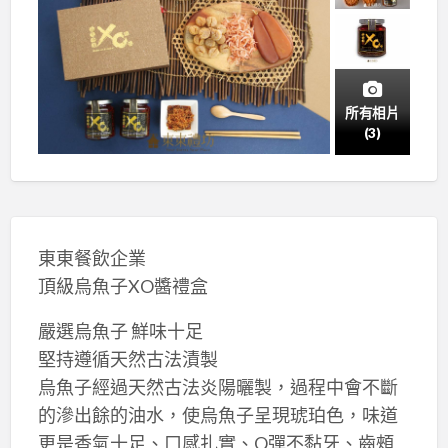
所有相片
(3)
東東餐飲企業
頂級烏魚子XO醬禮盒
嚴選烏魚子 鮮味十足
堅持遵循天然古法漬製
烏魚子經過天然古法炎陽曬製，過程中會不斷
的滲出餘的油水，使烏魚子呈現琥珀色，味道
更是香氣十足、口感扎實、Q彈不黏牙、齒頰