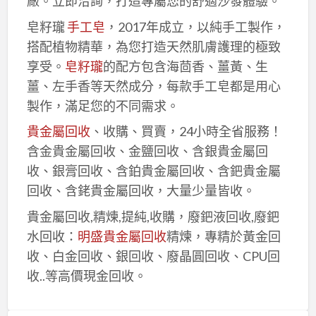
廠。立即洽詢，打造專屬您的舒適沙發體驗。
皂籽瓏
手工皂
，2017年成立，以純手工製作，
搭配植物精華，為您打造天然肌膚護理的極致
享受。
皂籽瓏
的配方包含海茴香、薑黃、生
薑、左手香等天然成分，每款手工皂都是用心
製作，滿足您的不同需求。
貴金屬回收
、收購、買賣，24小時全省服務！
含金貴金屬回收、金鹽回收、含銀貴金屬回
收、銀膏回收、含鉑貴金屬回收、含鈀貴金屬
回收、含銠貴金屬回收，大量少量皆收。
貴金屬回收,精煉,提純,收購，廢鈀液回收,廢鈀
水回收：
明盛貴金屬回收
精煉，專精於黃金回
收、白金回收、銀回收、廢晶圓回收、CPU回
收..等高價現金回收。