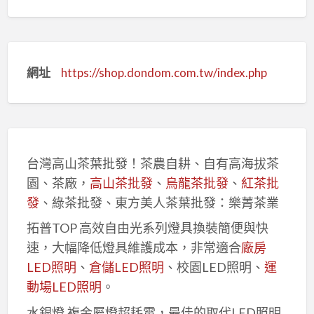
網址
https://shop.dondom.com.tw/index.php
台灣高山茶葉批發！茶農自耕、自有高海拔茶
園、茶廠，
高山茶批發
、
烏龍茶批發
、
紅茶批
發
、綠茶批發、東方美人茶葉批發：樂菁茶業
拓普TOP 高效自由光系列燈具換裝簡便與快
速，大幅降低燈具維護成本，非常適合
廠房
LED照明
、
倉儲LED照明
、校園LED照明、
運
動場LED照明
。
水銀燈,複金屬燈超耗電，最佳的取代LED照明