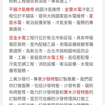
粉刷工程價目表清楚，專業施工。
平鎮冷氣維修
,桃園冷氣維修：
金豐水電
冷氣工
程位於平鎮區，提供大桃園家庭水電維修、
家
庭水電
、衛浴設備安裝、冷氣安裝、服務的專
業廠商。
昱金水電
工程行位於新北市新莊區，具有甲級
電匠執照、室內配線乙級、用電設備檢驗等職
業證照，為新北市、台北市與桃園地區的企
業、工廠、家庭提供
水電工程
、高低壓配電、
冷氣空調工程、消防設備、衛浴設備、水管設
備等服務。
上美沙發行 – 專業
沙發椅墊
訂製推薦。我們提
供訂做服務，包括沙發椅墊、沙發布套、貓抓
布椅墊等。致力於沙發椅墊和
實木沙發椅墊
的
訂製修理，是您可信賴的沙發修理與訂做工