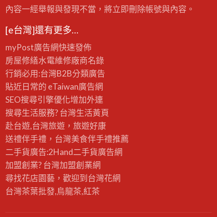
內容一經舉報與發現不當，將立即刪除帳號與內容。
[e台灣]還有更多…
myPost廣告網
快速發佈
房屋修繕
水電維修廠商名錄
行銷必用:台灣B2B
分類廣告
貼近日常的
eTaiwan廣告網
SEO搜尋引擎優化
增加外連
搜尋生活服務? 台灣
生活黃頁
赴台遊,台灣旅遊
，旅遊好康
送禮伴手禮，台灣美食
伴手禮
推薦
二手貨廣告:2Hand
二手貨
廣告網
加盟創業? 台灣
加盟創業
網
尋找花店園藝，歡迎到
台灣花網
台灣茶葉批發
,烏龍茶,紅茶