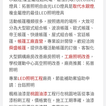
燈具：拓普照明自由光LED燈具是
取代水銀燈
,
複金屬燈的最佳LED照明燈具
活動帳篷種類很多，按照適用的場所，大致可
分為大型歐式組合帳、波浪帳篷、歐式帳篷、
帝王帳篷、快速帳篷、屋式組合帳、宮廷帳
篷。
帳篷工廠直營
，專業設計開發，歡迎洽詢
舜盛帳篷
，提供各種活動帳篷的訂做、客製化
大型鋼構廠房改善廠房照明，
工廠照明改善
，
學校運動中心高空照明改善，廠商推薦：拓普
照明
專業
LED照明工程
廠商，節能補助案協助申
請：台鈺照明
楓格油漆是
桃園油漆
工程行在桃園地區從事油
漆粉刷工程，價格實在，施工工期準確，油漆