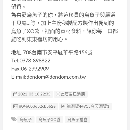
留香。
為喜愛烏魚子的你，將這珍貴的烏魚子與嚴選
干貝絲…等，加上主廚秘製配方製作出獨到的
烏魚子XO醬，裡面的真材食料，讓你每一口都
能吃到東東禮坊的用心。
地址:708台南市安平區華平路156號
Tel:0978-898822
Fax:06-2992909
E-mail:dondom@dondom.com.tw
2021-03-18 22:35
此廣告已過期
廣告编號
8046053652cb562e
總瀏覽4491 , 今天瀏覽1
烏魚子
烏魚子XO醬
烏魚子禮盒