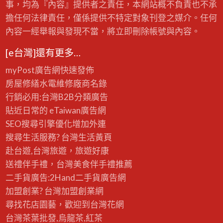
事，均為『內容』提供者之責任，本網站概不負責也不承
擔任何法律責任，僅係提供不特定對象刊登之媒介。任何
內容一經舉報與發現不當，將立即刪除帳號與內容。
[e台灣]還有更多…
myPost廣告網
快速發佈
房屋修繕
水電維修廠商名錄
行銷必用:台灣B2B
分類廣告
貼近日常的
eTaiwan廣告網
SEO搜尋引擎優化
增加外連
搜尋生活服務? 台灣
生活黃頁
赴台遊,台灣旅遊
，旅遊好康
送禮伴手禮，台灣美食
伴手禮
推薦
二手貨廣告:2Hand
二手貨
廣告網
加盟創業? 台灣
加盟創業
網
尋找花店園藝，歡迎到
台灣花網
台灣茶葉批發
,烏龍茶,紅茶