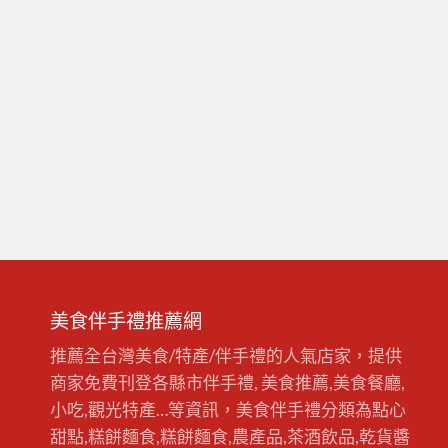
美食伴手禮推薦網
推薦全台灣美食/特產/伴手禮的人氣店家，提供
商家免費刊登各縣市伴手禮, 美食推薦,美食餐廳,
小吃,觀光特產…等資訊，美食伴手禮分類為點心
甜點,糕餅麵食,糕餅麵食,農產品,茶酒飲品,乾貨醬