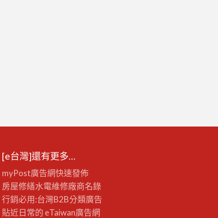
[e台灣]還有更多…
myPost廣告網
快速發佈
房屋修繕
水電維修廠商名錄
行銷必用:台灣B2B
分類廣告
貼近日常的
eTaiwan廣告網