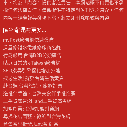
事，均為『內容』提供者之責任，本網站概不負責也不承
擔任何法律責任，僅係提供不特定對象刊登之媒介。任何
內容一經舉報與發現不當，將立即刪除帳號與內容。
[e台灣]還有更多…
myPost廣告網
快速發佈
房屋修繕
水電維修廠商名錄
行銷必用:台灣B2B
分類廣告
貼近日常的
eTaiwan廣告網
SEO搜尋引擎優化
增加外連
搜尋生活服務? 台灣
生活黃頁
赴台遊,台灣旅遊
，旅遊好康
送禮伴手禮，台灣美食
伴手禮
推薦
二手貨廣告:2Hand
二手貨
廣告網
加盟創業? 台灣
加盟創業
網
尋找花店園藝，歡迎到
台灣花網
台灣茶葉批發
,烏龍茶,紅茶