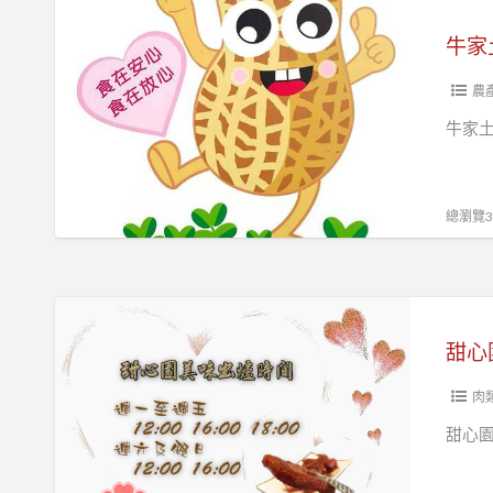
牛
家
牛家
土
豆
農
園
牛家
總瀏覽31
甜
心
甜心
園
肉
肉
干
甜心