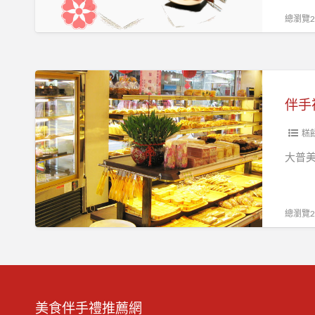
總瀏覽25
伴
手
伴手
禮
首
糕
選-
大普美
大
普
美
總瀏覽23
藝
術
蛋
糕
美食伴手禮推薦網