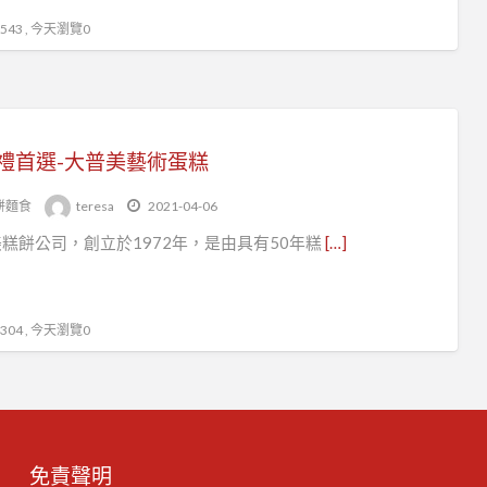
43 , 今天瀏覽0
禮首選-大普美藝術蛋糕
餅麵食
teresa
2021-04-06
糕餅公司，創立於1972年，是由具有50年糕
[…]
04 , 今天瀏覽0
免責聲明