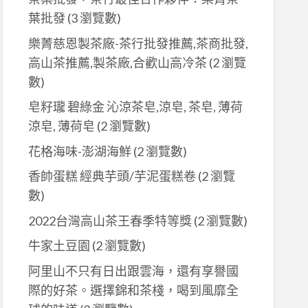
葉批發
(3 瀏覽數)
樂菁慈恩製茶廠-茶行批發推薦,茶商批發,
高山茶推薦,製茶廠,合歡山高冷茶
(2 瀏覽
數)
皂籽瓏 碧綠金 沁涼茶皂,涼皂, 茶皂, 薄荷
涼皂, 薄荷皂
(2 瀏覽數)
花格海味-澎湖海鮮
(2 瀏覽數)
香帥蛋糕 經典芋頭/芋泥蛋糕卷
(2 瀏覽
數)
2022台灣高山茶王春季特等獎
(2 瀏覽數)
牛家土豆園
(2 瀏覽數)
阿里山不只有日出跟雲海，還有享譽國
際的好茶。選擇錦和茶棧，喝到風靡全