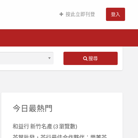
按此立即刊登
登入
搜尋
S
ed
今日最熱門
和益行 新竹名產
(3 瀏覽數)
茶葉批發，茶行最佳合作夥伴：樂菁茶