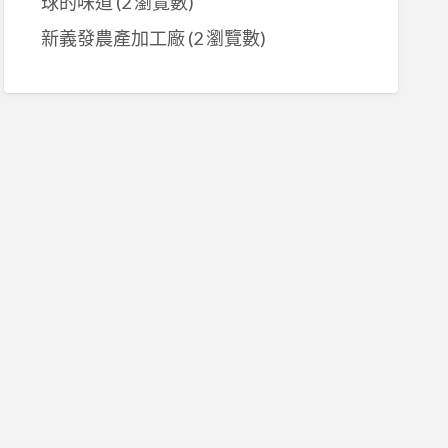
球的味道
(2 瀏覽數)
新義發農產加工廠
(2 瀏覽數)