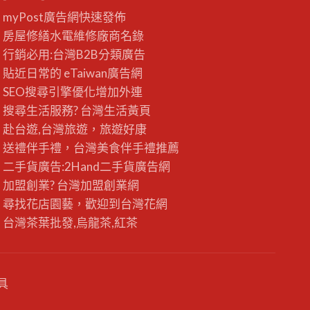
myPost廣告網
快速發佈
房屋修繕
水電維修廠商名錄
行銷必用:台灣B2B
分類廣告
貼近日常的
eTaiwan廣告網
SEO搜尋引擎優化
增加外連
搜尋生活服務? 台灣
生活黃頁
赴台遊,台灣旅遊
，旅遊好康
送禮伴手禮，台灣美食
伴手禮
推薦
二手貨廣告:2Hand
二手貨
廣告網
加盟創業? 台灣
加盟創業
網
尋找花店園藝，歡迎到
台灣花網
台灣茶葉批發
,烏龍茶,紅茶
具