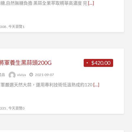
糖,自然無糖負擔 黑蒜全果萃取精華高濃度 完
[…]
手
禮
08 , 今天瀏覽1
將軍養生黑蒜頭200G
$420.00
產品
viviya
2021-09-07
軍嚴選天然大蒜，運用專利技術低溫熟成約120
[…]
35 , 今天瀏覽0