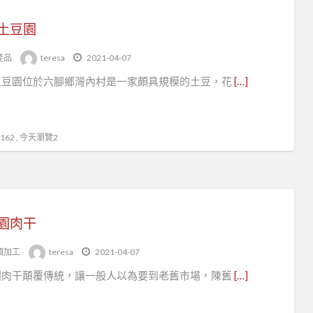
土豆園
產品
teresa
2021-04-07
土豆園位於六腳鄉灣內村是一家頗具規模的土豆，花
[…]
62 , 今天瀏覽2
園肉干
類加工
teresa
2021-04-07
園肉干顛覆傳統，讓一般人以為要到老舊市場，陳舊
[…]