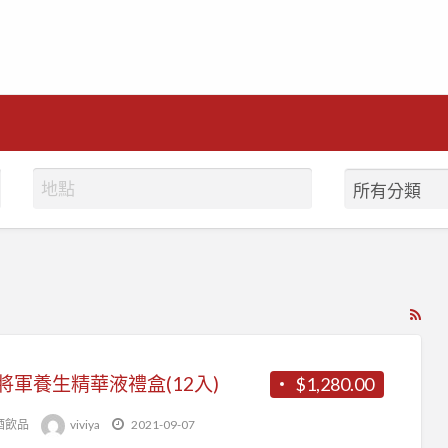
RS
Fe
for
將軍養生精華液禮盒(12入)
$1,280.00
ad
tag
酒飲品
viviya
2021-09-07
伴