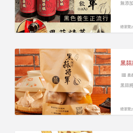
養
無添加
生
精
華
總瀏覽23
液
禮
盒
黑
(12
蒜
黑蒜
入)
將
軍
農
養
黑蒜將
生
黑
蒜
總瀏覽23
頭
200G