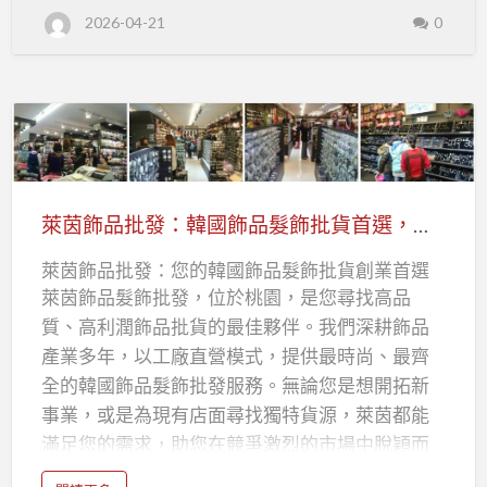
韻
極
2
宴
台
2026-04-21
0
0
每年，樂菁茶業都以最優質的四季春茶，向廣大
致
2
灣
6
茶葉愛好者和批發夥伴們宣告春茶的到來。2026
饗
首
發
高
年的首發早春茶，精選自台灣南投名間的優質茶
四
宴
季
山
早
園，以其獨特的香氣和甘醇的滋味，成為市場上
春
茶
茶
高CP值的茶葉批發首選。我們深知茶葉批發市場
萊
上
批
市
對品質與價格的雙重需求，因此，樂菁茶業始終
！
茵
樂
發
堅持提供「南投產地價」，讓您以最實惠的價
菁
飾
茶
萊茵飾品批發：韓國飾品髮飾批貨首選，工廠直營，全國最低價！
供
業
格，享受最頂級的台灣好茶。
品
：
應
台
萊茵飾品批發：您的韓國飾品髮飾批貨創業首選
批
灣
南投名間四季春茶：高CP值台灣茶葉批發首選
商，
高
萊茵飾品髮飾批發，位於桃園，是您尋找高品
山
發：
南投名間鄉，是台灣重要的茶葉產區之一，其獨
茶
茶
批
質、高利潤飾品批貨的最佳夥伴。我們深耕飾品
韓
發
特的地理環境與氣候條件，孕育出品質卓越的四
廠
供
產業多年，以工廠直營模式，提供最時尚、最齊
國
應
季春茶。樂菁茶業的四季春茶，採用台灣機採茶
直
商
全的韓國飾品髮飾批發服務。無論您是想開拓新
飾
，
葉，確保茶葉採摘的效率與一致性，並在自有茶
營，
茶
事業，或是為現有店面尋找獨特貨源，萊茵都能
廠
品
廠中進行精製，從源頭到成品，全程嚴格把關。
直
品
營
滿足您的需求，助您在競爭激烈的市場中脫穎而
髮
，
我們理解茶葉批發夥伴對產品多樣性的需求，因
質
品
出。
飾
質
此特別推…