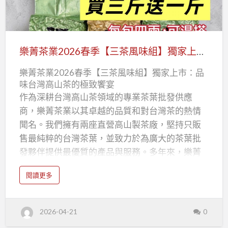
精準掌握各茶園的採收時機，確保每一批茶葉都
茶
「十
園
能達到最佳品質，為您的茶葉批發業務提供最堅
樂
樂
全
菁
實的後盾。 樂菁茶業「十全十美」：比賽級茶園
茶
菁
業
十
的春茶盛宴 2024年的春茶，樂菁茶業為您獻上
：
茶
2
樂菁茶業2026春季【三茶風味組】獨家上市！台灣高山茶批發首選，品味頂級茶葉的極致饗宴
「十全十美」系列，這不僅僅是一個名稱，更是
美」
0
業
2
我們對品質的承諾。我們精選台灣十大頂級比賽
高
6
樂菁茶業2026春季【三茶風味組】獨家上市：品
2026
春
級茶園，從清境高峰到傳奇的大禹嶺，每一片茶
山
茶
味台灣高山茶的極致饗宴
「
葉都承載著大自然的恩賜與茶…
春
十
茶
作為深耕台灣高山茶領域的專業茶葉批發供應
全
季
十
批
美
商，樂菁茶業以其卓越的品質和對台灣茶的熱情
【三
」
發
高
聞名。我們擁有兩座直營高山製茶廠，堅持只販
茶
山
茶
售最純粹的台灣茶葉，並致力於為廣大的茶葉批
批
風
發
發夥伴提供最優質的產品與服務。多年來，樂菁
味
茶業屢次榮獲台灣高山茶王特等獎、台中茶商公
組】
a
閱讀更多
會梨山茶評鑑特等獎等殊榮，這些獎項不僅是對
b
獨
o
我們品質的肯定，更是我們持續精進的動力。
u
家
t
樂
上
2026-04-21
0
菁
2026年春季，樂菁茶業隆重推出精心策劃的【三
茶
市！
業