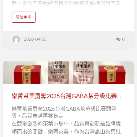
商，樂菁茶業始終秉持著對品質的堅持與對茶友
批發每日更新數萬種新穎款式。從台灣精品、韓
上
的承諾。我們深知，對於尋求高品質台灣茶葉的
國流行、日本精緻、歐美大牌風格，到雜誌推薦
市：
a
閱讀更多
批發夥伴而言，穩定可靠的供應與卓越的茶品是
款及《女人我最大》同款，甚至嚴選大陸生…
b
台
o
成功的基石。這款四季早春茶不僅是我們對傳統
u
灣
t
2
茶藝的傳承，更是對現代消費者追求健康與品味
高
2026-04-05
0
0
2
生活的完美獻禮。
山
6
樂
菁
茶
樂菁茶業擁有兩座高山製茶廠直營批發，從茶園
茶
業
葉
四
管理、採摘、製程到包裝，全程嚴格把關。我們
季
批
早
引以為傲的，是多次榮獲台灣高山茶王特等獎及
樂
春
發
茶
台中茶商公會梨山茶評鑑特等獎的殊榮，這些獎
上
菁
市
首
項不僅是對我們製茶工藝的肯定，更是對所有茶
：
茶
台
樂菁茶業勇奪2025台灣GABA茶分級比賽頭等獎！專業茶葉批發供應商的品質榮耀
選，
灣
葉批發夥伴的品質保證。此次推出的四季早春
業
高
產
山
茶，正是我們將最優質的台灣茶葉，以最友善的
樂菁茶業勇奪2025台灣GABA茶分級比賽頭等
勇
茶
地
葉
產地價格，回饋給廣大茶葉批發客戶的誠意之
獎，品質卓越再獲肯定
批
奪
發
價
在競爭激烈的茶葉市場中，品質與創新是品牌脫
作。
首
2025
選
供
，
穎而出的關鍵。樂菁茶業，作為台灣高山茶葉批
台
產
南投名間四季春茶：產地直送，高CP值好茶輕鬆