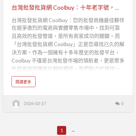
高
批
碧綠溪等頂級茶區的「比賽級茶園」春茶，以最
山
台灣批發批貨網 Coolbuy：十年老字號，免費刊登助您事業騰飛！
質，
茶
發
完美的姿態呈現給您。
批
搶
發
台灣批發批貨網 Coolbuy：您的批發商機最佳夥伴
批
，
先
茶
2026春茶盛宴：海拔與採收時程全解析
在競爭激烈的電商與實體零售市場中，找到可靠
廠
貨
直
預
台灣高山茶之所以珍貴，除了得天獨厚的地理環
營
且高效的批發管道，是所有商家成功的關鍵。而
網
品
購！
境，更在於其獨特的生長週期與精準的採收時
質
「台灣批發批貨網 Coolbuy」正是您尋找已久的解
Coolbuy：
，
機。樂菁茶業深知每一片茶葉的價值，因此我們
搶
決方案。作為一個擁有十多年歷史的批發平台，
十
先
預
嚴格監控旗下「比賽級茶園」的生長狀況，確保
Coolbuy 不僅是台灣批發市場的領航者，更是眾多
購
年
！
在最佳時機進行採摘，以鎖住春茶最鮮活的風味
批發商與採購商信賴的橋樑。我們致力於提供一
老
與香氣。
個免費、高效、且具備搜尋優化的批發商品刊登
字
a
閱讀更多
平台，讓您的批發商品資訊能夠被更多潛在買家
b
號，
掌握黃金採…
o
u
看見。
免
t
台
費
2026-03-27
0
灣
Coolbuy 的核心價值在於促進「批貨與批發商情的
批
刊
發
批
流通」，並「協助宣傳批發批貨商品資訊」。無
貨
登
網
論您是尋找「服飾批發」、「包包批發」、「飾
C
助
o
1
→
品批發」、「食品批發」、「禮品批發」、「耗
o
您
l