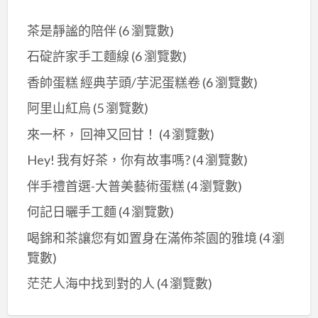
廣
茶是靜謐的陪伴
(6 瀏覽數)
告
推
石碇許家手工麵線
(6 瀏覽數)
薦：
香帥蛋糕 經典芋頭/芋泥蛋糕卷
(6 瀏覽數)
台
阿里山紅烏
(5 瀏覽數)
灣
批
來一杯， 回神又回甘！
(4 瀏覽數)
發
Hey! 我有好茶，你有故事嗎?
(4 瀏覽數)
批
伴手禮首選-大普美藝術蛋糕
(4 瀏覽數)
貨
網
何記日曬手工麵
(4 瀏覽數)
喝錦和茶讓您有如置身在滿佈茶園的雅境
(4 瀏
覽數)
茫茫人海中找到對的人
(4 瀏覽數)