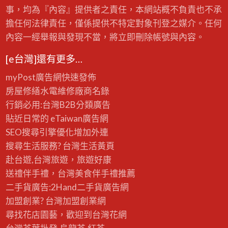
事，均為『內容』提供者之責任，本網站概不負責也不承
擔任何法律責任，僅係提供不特定對象刊登之媒介。任何
內容一經舉報與發現不當，將立即刪除帳號與內容。
[e台灣]還有更多…
myPost廣告網
快速發佈
房屋修繕
水電維修廠商名錄
行銷必用:台灣B2B
分類廣告
貼近日常的
eTaiwan廣告網
SEO搜尋引擎優化
增加外連
搜尋生活服務? 台灣
生活黃頁
赴台遊,台灣旅遊
，旅遊好康
送禮伴手禮，台灣美食
伴手禮
推薦
二手貨廣告:2Hand
二手貨
廣告網
加盟創業? 台灣
加盟創業
網
尋找花店園藝，歡迎到
台灣花網