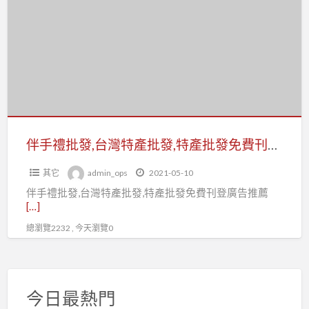
a
禮
t
批
發,
台
灣
特
產
批
伴手禮批發,台灣特產批發,特產批發免費刊登廣告推薦：台灣批發批貨網
發,
其它
admin_ops
2021-05-10
特
伴手禮批發,台灣特產批發,特產批發免費刊登廣告推薦
產
[…]
批
總瀏覽2232 , 今天瀏覽0
發
免
費
刊
今日最熱門
登