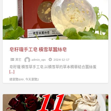
瓏
皂
手
工
皂
積
雪
草
蠶
皂籽瓏手工皂 積雪草蠶絲皂
絲
其它
admin_ops
2024-12-17
皂
皂籽瓏 積雪草手工皂,以積雪草的草本精華結合蠶絲蛋
[…]
總瀏覽899 , 今天瀏覽2
皂
籽
瓏,