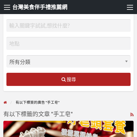
台灣美食伴手禮推薦網
搜尋
有以下標簽的廣告 "手工皂"
有以下標籤的文章 "手工皂"
R
F
2025
f
好