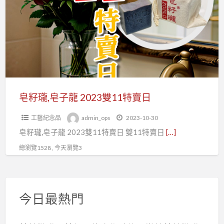
皂
子
龍
2023
雙
11
特
皂籽瓏,皂子龍 2023雙11特賣日
賣
工藝紀念品
admin_ops
2023-10-30
日
皂籽瓏,皂子龍 2023雙11特賣日 雙11特賣日
[…]
總瀏覽1528 , 今天瀏覽3
今日最熱門