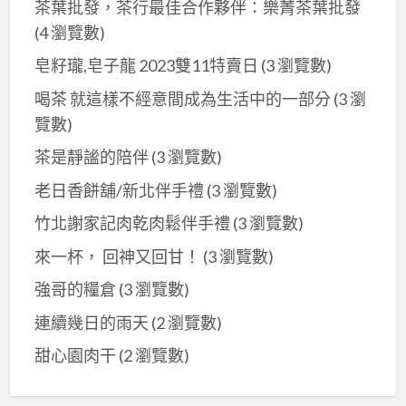
茶葉批發，茶行最佳合作夥伴：樂菁茶葉批發
(4 瀏覽數)
皂籽瓏,皂子龍 2023雙11特賣日
(3 瀏覽數)
喝茶 就這樣不經意間成為生活中的一部分
(3 瀏
覽數)
茶是靜謐的陪伴
(3 瀏覽數)
老日香餅舖/新北伴手禮
(3 瀏覽數)
竹北謝家記肉乾肉鬆伴手禮
(3 瀏覽數)
來一杯， 回神又回甘！
(3 瀏覽數)
強哥的糧倉
(3 瀏覽數)
連續幾日的雨天
(2 瀏覽數)
甜心園肉干
(2 瀏覽數)