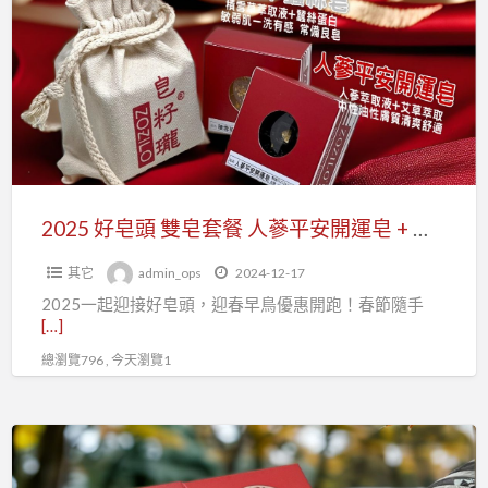
a
皂
t
頭
雙
皂
套
餐
人
蔘
2025 好皂頭 雙皂套餐 人蔘平安開運皂 + 積雪草蠶絲皂
平
其它
admin_ops
2024-12-17
安
2025一起迎接好皂頭，迎春早鳥優惠開跑！春節隨手
開
[…]
運
總瀏覽796 , 今天瀏覽1
皂
+
積
皂
雪
籽
草