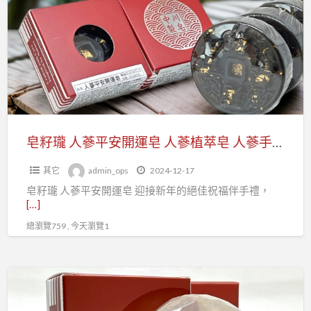
瓏
蠶
人
絲
蔘
皂
平
安
開
運
皂
皂籽瓏 人蔘平安開運皂 人蔘植萃皂 人蔘手工皂
人
其它
admin_ops
2024-12-17
蔘
皂籽瓏 人蔘平安開運皂 迎接新年的絕佳祝福伴手禮，
植
[…]
萃
總瀏覽759 , 今天瀏覽1
皂
人
蔘
皂
手
籽
工