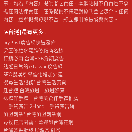
事，均為『內容』提供者之責任，本網站概不負責也不承
擔任何法律責任，僅係提供不特定對象刊登之媒介。任何
內容一經舉報與發現不當，將立即刪除帳號與內容。
[e台灣]還有更多…
myPost廣告網
快速發佈
房屋修繕
水電維修廠商名錄
行銷必用:台灣B2B
分類廣告
貼近日常的
eTaiwan廣告網
SEO搜尋引擎優化
增加外連
搜尋生活服務? 台灣
生活黃頁
赴台遊,台灣旅遊
，旅遊好康
送禮伴手禮，台灣美食
伴手禮
推薦
二手貨廣告:2Hand
二手貨
廣告網
加盟創業? 台灣
加盟創業
網
尋找花店園藝，歡迎到
台灣花網
台灣茶葉批發
,烏龍茶,紅茶