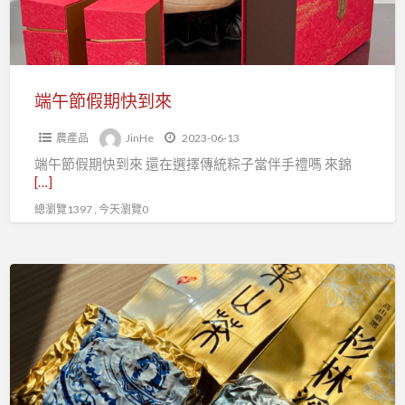
到
來
端午節假期快到來
農產品
JinHe
2023-06-13
端午節假期快到來 還在選擇傳統粽子當伴手禮嗎 來錦
[…]
總瀏覽1397 , 今天瀏覽0
高
海
拔
的
梨
山