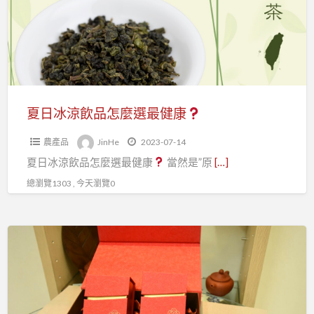
飲
品
怎
麼
選
最
夏日冰涼飲品怎麼選最健康
健
農產品
JinHe
2023-07-14
康
夏日冰涼飲品怎麼選最健康
當然是”原
[…]
總瀏覽1303 , 今天瀏覽0
最
後
一
天