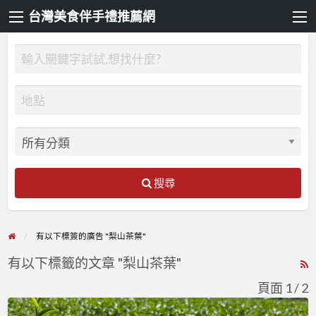
台灣美食伴手禮推薦網
搜尋
有以下標簽的廣告 "梨山茶葉"
有以下標籤的文章 "梨山茶葉"
R
F
頁面 1 / 2
f
茫