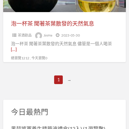
葉
散
發
泡一杯茶 聞著茶葉散發的天然氣息
的
茶酒飲品
JinHe
2023-05-30
天
泡一杯茶 聞著茶葉散發的天然氣息 儘管是一個人喝茶
然
[…]
氣
總瀏覽1212 , 今天瀏覽0
息
1
→
今日最熱門
黑蒜將軍養生精華液禮盒(12入)
(1 瀏覽數)