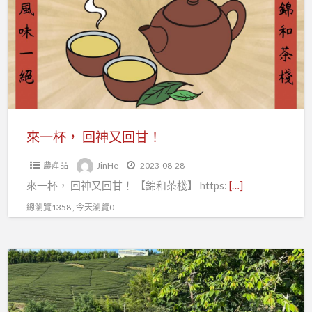
回
神
又
回
甘！
來一杯， 回神又回甘！
農產品
JinHe
2023-08-28
來一杯， 回神又回甘！ 【錦和茶棧】 https:
[…]
總瀏覽1358 , 今天瀏覽0
連
續
幾