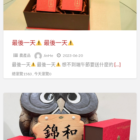
最
後
一
天
最後一天
最後一天
農產品
JinHe
2023-06-20
最後一天
最後一天
想不到端午節要送什麼的
[…]
總瀏覽1583 , 今天瀏覽0
端
午
節
假
期
快