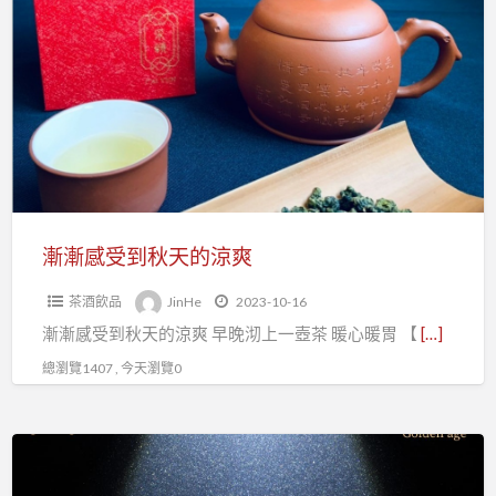
漸
感
受
到
秋
天
的
涼
爽
漸漸感受到秋天的涼爽
茶酒飲品
JinHe
2023-10-16
漸漸感受到秋天的涼爽 早晚沏上一壺茶 暖心暖胃 【
[…]
總瀏覽1407 , 今天瀏覽0
錦
和