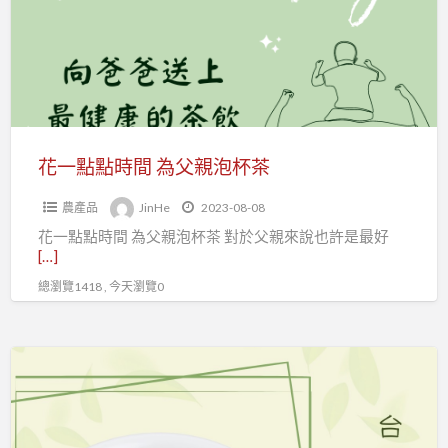
時
間
為
父
親
泡
花一點點時間 為父親泡杯茶
杯
農產品
JinHe
2023-08-08
茶
花一點點時間 為父親泡杯茶 對於父親來說也許是最好
[…]
總瀏覽1418 , 今天瀏覽0
夏
日
冰
涼