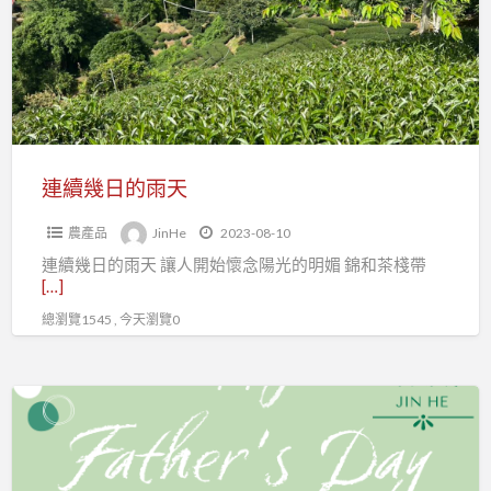
日
的
雨
天
連續幾日的雨天
農產品
JinHe
2023-08-10
連續幾日的雨天 讓人開始懷念陽光的明媚 錦和茶棧帶
[…]
總瀏覽1545 , 今天瀏覽0
花
一
點
點