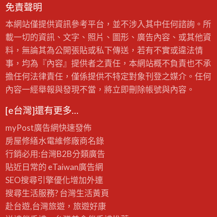
免責聲明
本網站僅提供資訊參考平台，並不涉入其中任何諮詢。所
載一切的資訊、文字、照片、圖形、廣告內容、或其他資
料，無論其為公開張貼或私下傳送，若有不實或違法情
事，均為『內容』提供者之責任，本網站概不負責也不承
擔任何法律責任，僅係提供不特定對象刊登之媒介。任何
內容一經舉報與發現不當，將立即刪除帳號與內容。
[e台灣]還有更多…
myPost廣告網
快速發佈
房屋修繕
水電維修廠商名錄
行銷必用:台灣B2B
分類廣告
貼近日常的
eTaiwan廣告網
SEO搜尋引擎優化
增加外連
搜尋生活服務? 台灣
生活黃頁
赴台遊,台灣旅遊
，旅遊好康