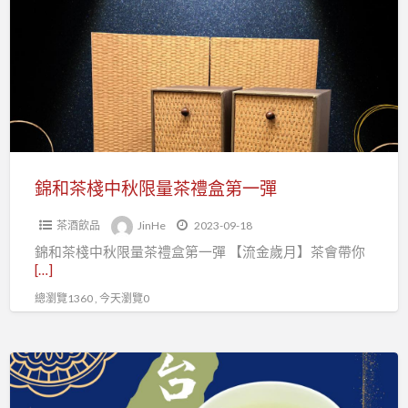
茶
棧
中
秋
限
量
茶
禮
錦和茶棧中秋限量茶禮盒第一彈
盒
茶酒飲品
JinHe
2023-09-18
第
錦和茶棧中秋限量茶禮盒第一彈 【流金歲月】茶會帶你
一
[…]
彈
總瀏覽1360 , 今天瀏覽0
精
品