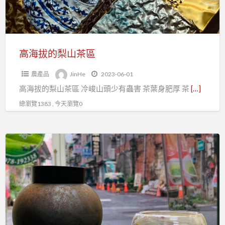
茶
區
高海拔的梨山茶區
農產品
JinHe
2023-06-01
高海拔的梨山茶區 冷峻山頭少有蟲害 茶葉身肥厚 茶
[…]
總瀏覽1383 , 今天瀏覽0
泡
一
杯
茶
聞
著
茶