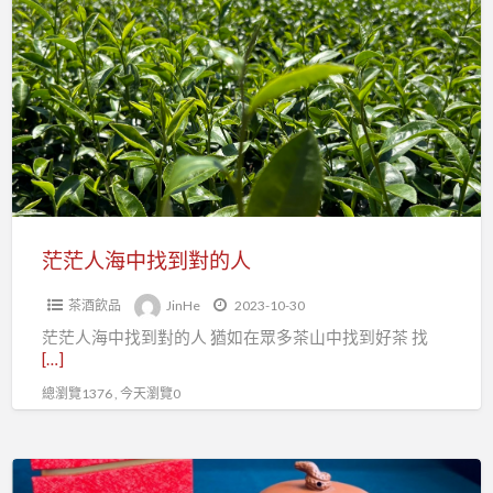
a
茫
t
人
海
中
找
到
對
的
人
茫茫人海中找到對的人
茶酒飲品
JinHe
2023-10-30
茫茫人海中找到對的人 猶如在眾多茶山中找到好茶 找
[…]
總瀏覽1376 , 今天瀏覽0
漸