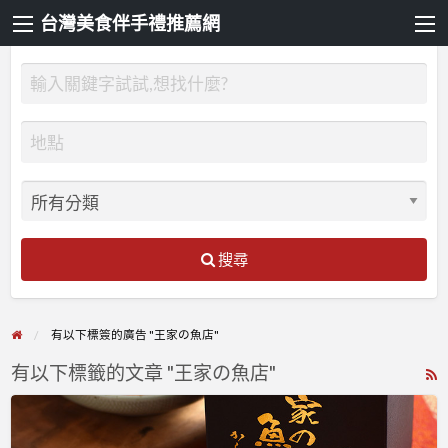
台灣美食伴手禮推薦網
搜尋
有以下標簽的廣告 "王家の魚店"
有以下標籤的文章 "王家の魚店"
R
F
王
f
家