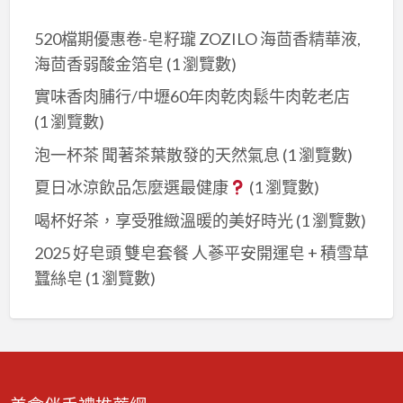
520檔期優惠卷-皂籽瓏 ZOZILO 海茴香精華液,
海茴香弱酸金箔皂
(1 瀏覽數)
實味香肉脯行/中壢60年肉乾肉鬆牛肉乾老店
(1 瀏覽數)
泡一杯茶 聞著茶葉散發的天然氣息
(1 瀏覽數)
夏日冰涼飲品怎麼選最健康
(1 瀏覽數)
喝杯好茶，享受雅緻溫暖的美好時光
(1 瀏覽數)
2025 好皂頭 雙皂套餐 人蔘平安開運皂 + 積雪草
蠶絲皂
(1 瀏覽數)