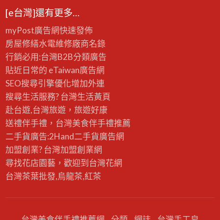
[e台灣]還有更多…
myPost廣告網
快速發佈
房屋修繕
水電維修廠商名錄
行銷必用:台灣B2B
分類廣告
貼近日常的
eTaiwan廣告網
SEO搜尋引擎優化
增加外連
搜尋生活服務? 台灣
生活黃頁
赴台遊,台灣旅遊
，旅遊好康
送禮伴手禮，台灣美食
伴手禮
推薦
二手貨廣告:2Hand
二手貨
廣告網
加盟創業? 台灣
加盟創業
網
尋找花店園藝，歡迎到
台灣花網
台灣茶葉批發
,烏龍茶,紅茶
台灣美食伴手禮推薦網
分類
網誌
台灣手工皂