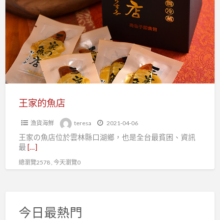
a
的
t
魚
店
王家的魚店
漁貨海鮮
teresa
2021-04-06
王家の魚店位於雲林縣口湖鄉，也是全台最貧困、資訊
最
[…]
總瀏覽2578 , 今天瀏覽0
今日最熱門