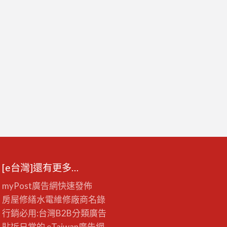
[e台灣]還有更多…
myPost廣告網
快速發佈
房屋修繕
水電維修廠商名錄
行銷必用:台灣B2B
分類廣告
貼近日常的
eTaiwan廣告網