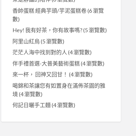
香帥蛋糕 經典芋頭/芋泥蛋糕卷
(6 瀏覽
數)
Hey! 我有好茶，你有故事嗎?
(5 瀏覽數)
阿里山紅烏
(5 瀏覽數)
茫茫人海中找到對的人
(4 瀏覽數)
伴手禮首選-大普美藝術蛋糕
(4 瀏覽數)
來一杯， 回神又回甘！
(4 瀏覽數)
喝錦和茶讓您有如置身在滿佈茶園的雅
境
(4 瀏覽數)
何記日曬手工麵
(4 瀏覽數)