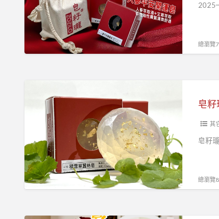
雙
202
皂
套
餐
總瀏覽79
人
蔘
平
皂
安
籽
皂籽
開
瓏
運
手
其
皂
工
皂籽瓏
+
皂
積
積
雪
雪
總瀏覽89
草
草
蠶
蠶
絲
絲