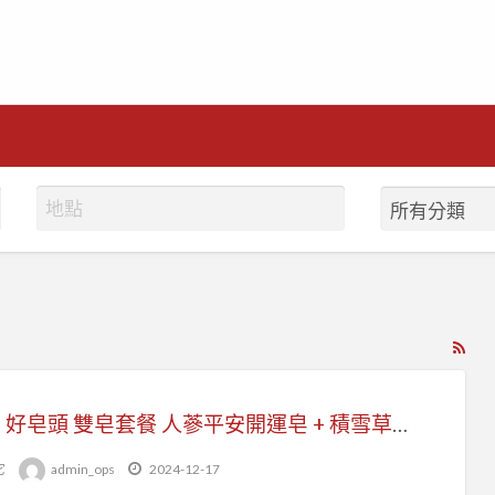
RS
Fe
for
2025 好皂頭 雙皂套餐 人蔘平安開運皂 + 積雪草蠶絲皂
ad
tag
它
admin_ops
2024-12-17
皂