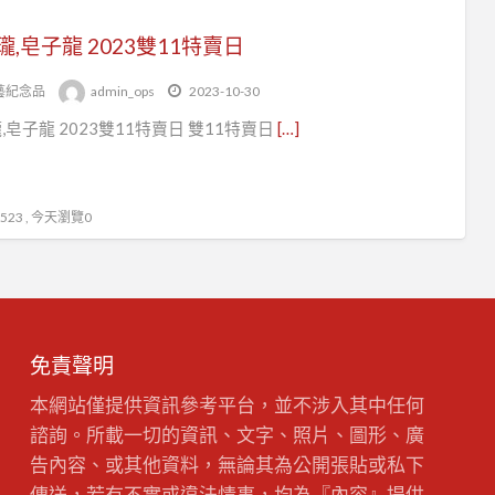
瓏,皂子龍 2023雙11特賣日
藝紀念品
admin_ops
2023-10-30
,皂子龍 2023雙11特賣日 雙11特賣日
[…]
23 , 今天瀏覽0
免責聲明
本網站僅提供資訊參考平台，並不涉入其中任何
諮詢。所載一切的資訊、文字、照片、圖形、廣
告內容、或其他資料，無論其為公開張貼或私下
傳送，若有不實或違法情事，均為『內容』提供