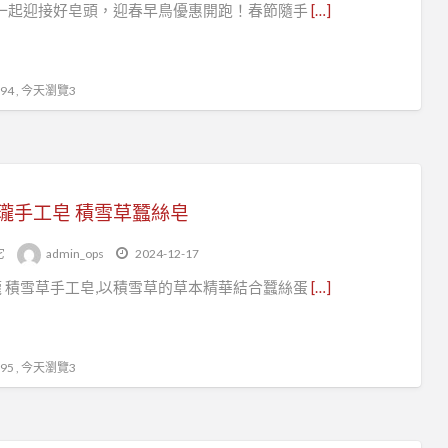
5一起迎接好皂頭，迎春早鳥優惠開跑！春節隨手
[…]
籽
瓏
手
4 , 今天瀏覽3
工
皂
瓏手工皂 積雪草蠶絲皂
它
admin_ops
2024-12-17
 積雪草手工皂,以積雪草的草本精華結合蠶絲蛋
[…]
5 , 今天瀏覽3