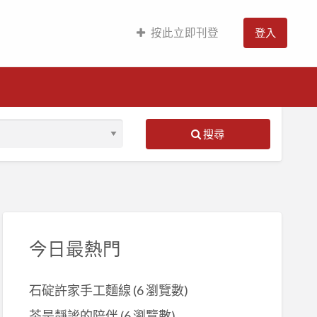
按此立即刊登
登入
搜尋
S
ed
今日最熱門
石碇許家手工麵線
(6 瀏覽數)
茶是靜謐的陪伴
(6 瀏覽數)