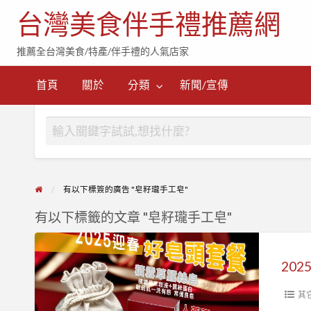
台灣美食伴手禮推薦網
推薦全台灣美食/特產/伴手禮的人氣店家
首頁
關於
分類
新聞/宣傳
有以下標簽的廣告 "皂籽瓏手工皂"
有以下標籤的文章 "皂籽瓏手工皂"
2025
好
皂
頭
其