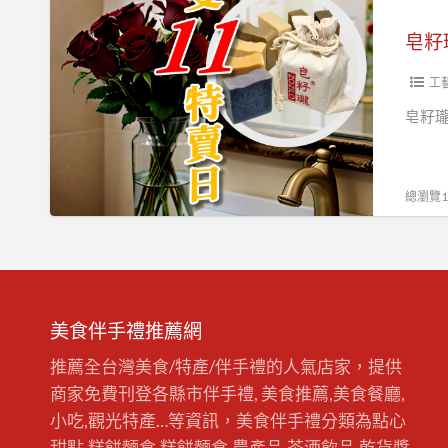
皂
皂
皂
籽
皂籽
瓏,
皂
工
子
皂籽瓏
龍
2023
雙
總瀏覽15
11
特
賣
日
美食伴手禮推薦網
推薦全台灣美食/特產/伴手禮的人氣店家，提供
商家免費刊登各縣市伴手禮, 美食推薦,美食餐廳,
小吃,觀光特產…等資訊，美食伴手禮分類為點心
甜點,糕餅麵食,糕餅麵食,農產品,茶酒飲品,乾貨醬