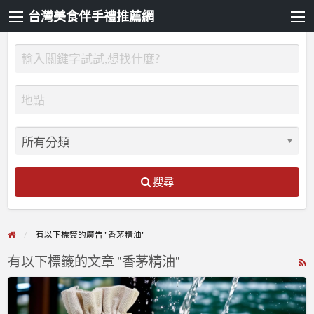
台灣美食伴手禮推薦網
搜尋
有以下標簽的廣告 "香茅精油"
有以下標籤的文章 "香茅精油"
R
F
皂
f
籽