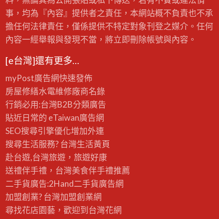
事，均為『內容』提供者之責任，本網站概不負責也不承
擔任何法律責任，僅係提供不特定對象刊登之媒介。任何
內容一經舉報與發現不當，將立即刪除帳號與內容。
[e台灣]還有更多…
myPost廣告網
快速發佈
房屋修繕
水電維修廠商名錄
行銷必用:台灣B2B
分類廣告
貼近日常的
eTaiwan廣告網
SEO搜尋引擎優化
增加外連
搜尋生活服務? 台灣
生活黃頁
赴台遊,台灣旅遊
，旅遊好康
送禮伴手禮，台灣美食
伴手禮
推薦
二手貨廣告:2Hand
二手貨
廣告網
加盟創業? 台灣
加盟創業
網
尋找花店園藝，歡迎到
台灣花網