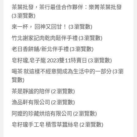
茶葉批發，茶行最佳合作夥伴：樂菁茶葉批發
荷
(3 瀏覽數)
皂
來一杯， 回神又回甘！
(3 瀏覽數)
竹北謝家記肉乾肉鬆伴手禮
(3 瀏覽數)
老日香餅舖/新北伴手禮
(3 瀏覽數)
皂籽瓏,皂子龍 2023雙11特賣日
(3 瀏覽數)
喝茶 就這樣不經意間成為生活中的一部分
(3 瀏
覽數)
茶是靜謐的陪伴
(2 瀏覽數)
漁品軒有限公司
(2 瀏覽數)
阿嬤的珍藏烘焙有限公司
(2 瀏覽數)
皂籽瓏手工皂 積雪草蠶絲皂
(2 瀏覽數)