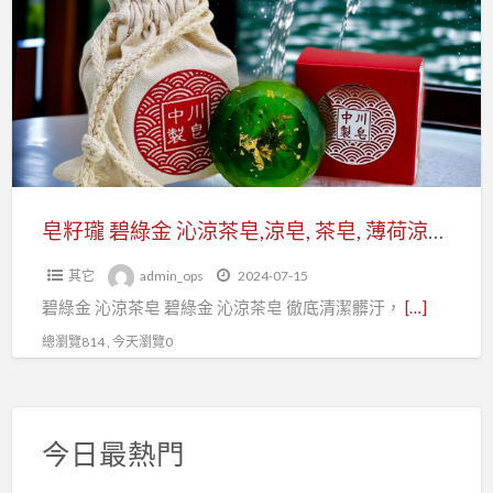
a
瓏
t
碧
綠
金
沁
涼
茶
皂,
皂籽瓏 碧綠金 沁涼茶皂,涼皂, 茶皂, 薄荷涼皂, 薄荷皂
涼
其它
admin_ops
2024-07-15
皂,
碧綠金 沁涼茶皂 碧綠金 沁涼茶皂 徹底清潔髒汙，
[…]
茶
皂,
總瀏覽814 , 今天瀏覽0
薄
荷
涼
今日最熱門
皂,
薄