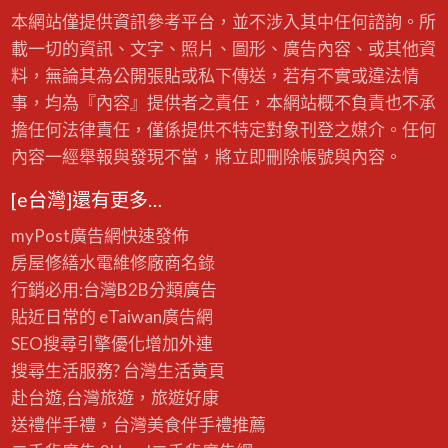
本網站僅提供資訊參考平台，並不涉入其中任何諮詢。所
載一切的資訊、文字、照片、圖形、廣告內容、或其他資
料，無論其為公開張貼或私下傳送，若有不實或違法情
事，均為『內容』提供者之責任，本網站概不負責也不承
擔任何法律責任，僅係提供不特定對象刊登之媒介。任何
內容一經舉報與發現不當，將立即刪除帳號與內容。
[e台灣]還有更多…
myPost廣告網
快速發佈
房屋修繕
水電維修廠商名錄
行銷必用:台灣B2B
分類廣告
貼近日常的
eTaiwan廣告網
SEO搜尋引擎優化
增加外連
搜尋生活服務? 台灣
生活黃頁
赴台遊,台灣旅遊
，旅遊好康
送禮伴手禮，台灣美食
伴手禮
推薦