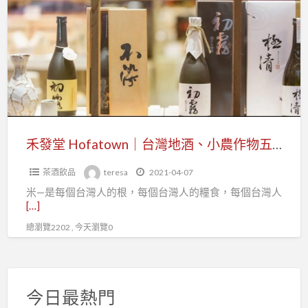
a
堂
t
Hofatown
｜
台
灣
地
酒、
小
禾發堂 Hofatown｜台灣地酒、小農作物五穀良品｜
農
茶酒飲品
teresa
2021-04-07
作
米—是每個台灣人的根，每個台灣人的糧食，每個台灣人
物
[…]
五
總瀏覽2202 , 今天瀏覽0
穀
良
品
｜
今日最熱門