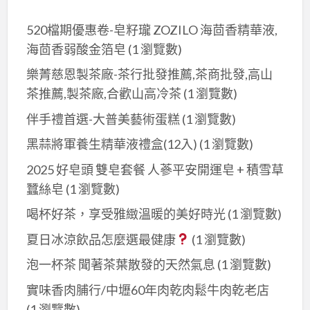
520檔期優惠卷-皂籽瓏 ZOZILO 海茴香精華液,
海茴香弱酸金箔皂
(1 瀏覽數)
樂菁慈恩製茶廠-茶行批發推薦,茶商批發,高山
茶推薦,製茶廠,合歡山高冷茶
(1 瀏覽數)
伴手禮首選-大普美藝術蛋糕
(1 瀏覽數)
黑蒜將軍養生精華液禮盒(12入)
(1 瀏覽數)
2025 好皂頭 雙皂套餐 人蔘平安開運皂 + 積雪草
蠶絲皂
(1 瀏覽數)
喝杯好茶，享受雅緻溫暖的美好時光
(1 瀏覽數)
夏日冰涼飲品怎麼選最健康
(1 瀏覽數)
泡一杯茶 聞著茶葉散發的天然氣息
(1 瀏覽數)
實味香肉脯行/中壢60年肉乾肉鬆牛肉乾老店
(1 瀏覽數)