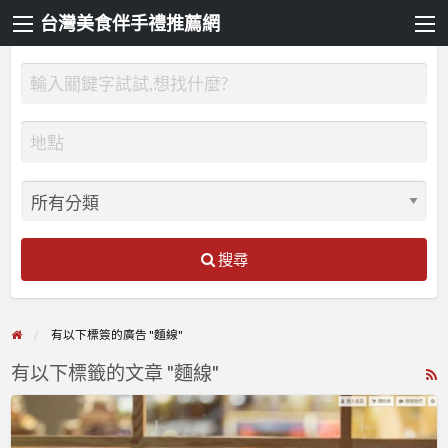
台灣美食伴手禮推薦網
搜尋
有以下標簽的廣告 "麵線"
有以下標籤的文章 "麵線"
R
F
禾
f
發