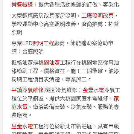
舜盛帳篷
，提供各種活動帳篷的訂做、客製化
大型鋼構廠房改善廠房照明，
工廠照明改善
，
學校運動中心高空照明改善，廠商推薦：拓普
照明
專業
LED照明工程
廠商，節能補助案協助申
請：台鈺照明
楓格油漆是
桃園油漆
工程行在桃園地區從事油
漆粉刷工程，價格實在，施工工期準確，油漆
粉刷工程價目表清楚，專業施工。
平鎮冷氣維修
,桃園冷氣維修：
金豐水電
冷氣工
程位於平鎮區，提供大桃園家庭水電維修、
家
庭水電
、衛浴設備安裝、冷氣安裝、服務的專
業廠商。
昱金水電
工程行位於新北市新莊區，具有甲級