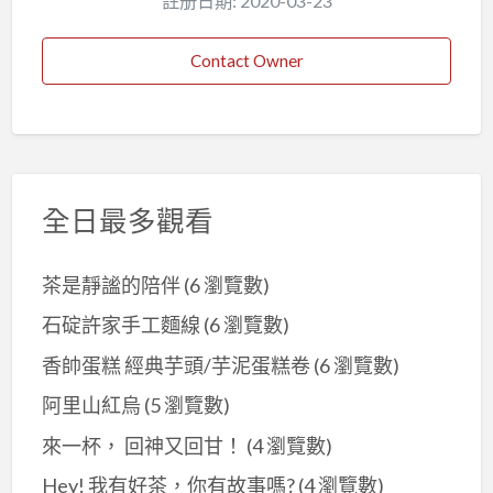
註册日期: 2020-03-23
Contact Owner
全日最多觀看
茶是靜謐的陪伴
(6 瀏覽數)
石碇許家手工麵線
(6 瀏覽數)
香帥蛋糕 經典芋頭/芋泥蛋糕卷
(6 瀏覽數)
阿里山紅烏
(5 瀏覽數)
來一杯， 回神又回甘！
(4 瀏覽數)
Hey! 我有好茶，你有故事嗎?
(4 瀏覽數)