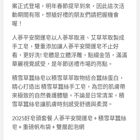
案正式登場，明年春節提早到來，因此這次活
動期間有限，想搶好禮的朋友們請把握機會
喔！
人蔘平安開運皂以人蔘萃取液、艾草萃取製成
手工皂，雙重添加讓人蔘平安開運皂不止好
看，更好洗! 皂體是立體浮雕，點綴金箔，滿滿
華麗視覺感受，是年節送禮市場的亮點。
積雪草蠶絲皂以積雪草萃取物結合蠶絲蛋白，
精心打造出 積雪草蠶絲手工皂，為您的肌膚帶
來極致的自然養護體驗。不論是日常清潔，積
雪草蠶絲皂讓肌膚時刻感受舒適與柔潤。
2025好皂頭套餐 人蔘平安開運皂 + 積雪草蠶絲
皂 + 重磅帆布袋 + 雙層起泡網