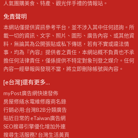
人氣團購美食、特產、觀光伴手禮的情報站。
免責聲明
本網站僅提供資訊參考平台，並不涉入其中任何諮詢。所
載一切的資訊、文字、照片、圖形、廣告內容、或其他資
料，無論其為公開張貼或私下傳送，若有不實或違法情
事，均為『內容』提供者之責任，本網站概不負責也不承
擔任何法律責任，僅係提供不特定對象刊登之媒介。任何
內容一經舉報與發現不當，將立即刪除帳號與內容。
[e台灣]還有更多…
myPost廣告網
快速發佈
房屋修繕
水電維修廠商名錄
行銷必用:台灣B2B
分類廣告
貼近日常的
eTaiwan廣告網
SEO搜尋引擎優化
增加外連
搜尋生活服務? 台灣
生活黃頁