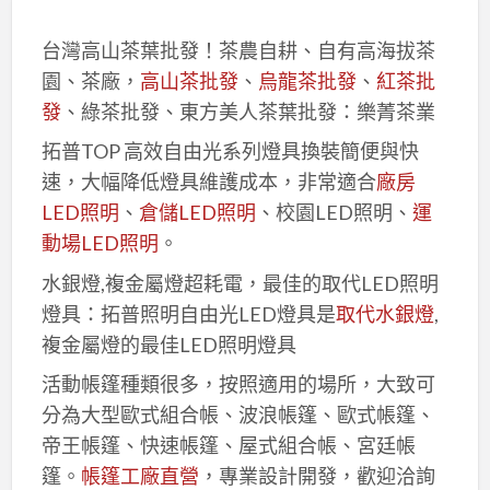
台灣高山茶葉批發！茶農自耕、自有高海拔茶
園、茶廠，
高山茶批發
、
烏龍茶批發
、
紅茶批
發
、綠茶批發、東方美人茶葉批發：樂菁茶業
拓普TOP 高效自由光系列燈具換裝簡便與快
速，大幅降低燈具維護成本，非常適合
廠房
LED照明
、
倉儲LED照明
、校園LED照明、
運
動場LED照明
。
水銀燈,複金屬燈超耗電，最佳的取代LED照明
燈具：拓普照明自由光LED燈具是
取代水銀燈
,
複金屬燈的最佳LED照明燈具
活動帳篷種類很多，按照適用的場所，大致可
分為大型歐式組合帳、波浪帳篷、歐式帳篷、
帝王帳篷、快速帳篷、屋式組合帳、宮廷帳
篷。
帳篷工廠直營
，專業設計開發，歡迎洽詢