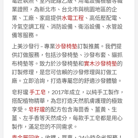
電匠執照、室內配線乙級、用電設備檢驗等職
業證照，為新北市、台北市與桃園地區的企
業、工廠、家庭提供
水電工程
、高低壓配電、
冷氣空調工程、消防設備、衛浴設備、水管設
備等服務。
上美沙發行 – 專業
沙發椅墊
訂製推薦。我們提
供訂做服務，包括沙發椅墊、沙發布套、貓抓
布椅墊等。致力於沙發椅墊和
實木沙發椅墊
的
訂製修理，是您可信賴的沙發修理與訂做工
廠。立即洽詢，打造專屬您的舒適沙發體驗。
皂籽瓏
手工皂
，2017年成立，以純手工製作，
搭配植物精華，為您打造天然肌膚護理的極致
享受。
皂籽瓏
的配方包含海茴香、薑黃、生
薑、左手香等天然成分，每款手工皂都是用心
製作，滿足您的不同需求。
貴金屬回收
、收購、買賣，24小時全省服務！