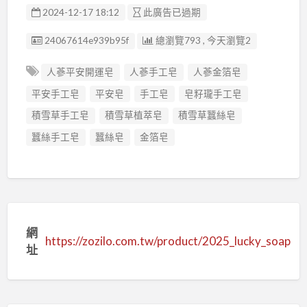
2024-12-17 18:12
此廣告已過期
廣告编號
24067614e939b95f
總瀏覽793 , 今天瀏覽2
人蔘平安開運皂
人蔘手工皂
人蔘金箔皂
平安手工皂
平安皂
手工皂
皂籽瓏手工皂
積雪草手工皂
積雪草植萃皂
積雪草蠶絲皂
蠶絲手工皂
蠶絲皂
金箔皂
網
https://zozilo.com.tw/product/2025_lucky_soap
址