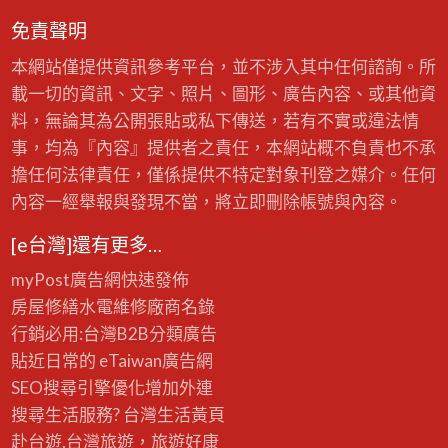
免責聲明
本網站僅提供資訊參考平台，並不涉入其中任何諮詢。所
載一切的資訊、文字、照片、圖形、廣告內容、或其他資
料，無論其為公開張貼或私下傳送，若有不實或違法情
事，均為『內容』提供者之責任，本網站概不負責也不承
擔任何法律責任，僅係提供不特定對象刊登之媒介。任何
內容一經舉報與發現不當，將立即刪除帳號與內容。
[e台灣]還有更多…
myPost廣告網
快速發佈
房屋修繕
水電維修廠商名錄
行銷必用:台灣B2B
分類廣告
貼近日常的
eTaiwan廣告網
SEO搜尋引擎優化
增加外連
搜尋生活服務? 台灣
生活黃頁
赴台遊,台灣旅遊
，旅遊好康