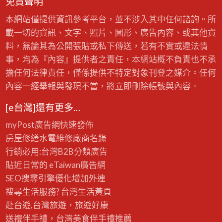
免責聲明
本網站僅提供資訊參考平台，並不涉入其中任何諮詢。所
載一切的資訊、文字、照片、圖形、廣告內容、或其他資
料，無論其為公開張貼或私下傳送，若有不實或違法情
事，均為『內容』提供者之責任，本網站概不負責也不承
擔任何法律責任，僅係提供不特定對象刊登之媒介。任何
內容一經舉報與發現不當，將立即刪除帳號與內容。
[e台灣]還有更多…
myPost廣告網
快速發佈
房屋修繕
水電維修廠商名錄
行銷必用:台灣B2B
分類廣告
貼近日常的
eTaiwan廣告網
SEO搜尋引擎優化
增加外連
搜尋生活服務? 台灣
生活黃頁
赴台遊,台灣旅遊
，旅遊好康
送禮伴手禮，台灣美食
伴手禮
推薦