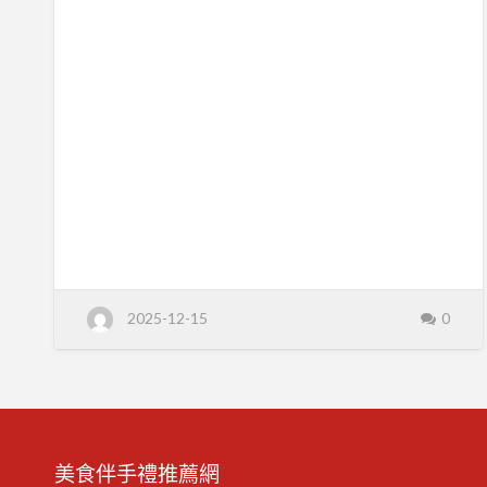
2025/12/08-
灣
來源：中央社 CNA 不是鳳梨酥！日本阿姨
美
2025/12/14
來台灣見「1商品」陷瘋狂：拜託重返日本
食
伴
市場 一位日本遊客來台發現某項台灣商品
手
禮
後大為驚艷，希望該產品能重返日本市
產
業
場。顯示台灣伴手禮市場潛力無限，除了
新
聞
鳳梨酥外，其他特色產品也備受國際喜
摘
要
愛。 新聞來源：三立新聞網 別再只會買鳳
2
0
梨酥！外國遊客最愛伴手禮冠軍「好看便
2
5
宜、其他國家都沒有」， 台灣人也搶購 外
/
1
國遊客來台不再只買鳳梨酥，一款「好看
2
/
便宜」且獨特的伴手禮成為新寵，連台灣
0
8
本地人也加入搶購行列。反映伴手禮市場
-
2
正朝向多元化發展，更具特色的商品更能
2025-12-15
0
0
吸引目光。 新聞來源：風傳媒 珍奶、雞排
2
5
全都有！台積太太赴美開餐廳…
/
1
2
/
1
4
美食伴手禮推薦網