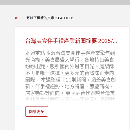
有以下標簽的文章 "SEAFOOD"
台
灣
台灣美食伴手禮產業新聞摘要 2025/12/08-2025/12/14
美
食
本週重點 本週台灣美食伴手禮產業聚焦觀
光商機，美食展盛大舉行，各地特色美食
伴
紛紛出籠，吸引國內外遊客目光。鳳梨酥
手
不再是唯一選擇，更多元的台灣味正走向
禮
國際。 本週整理了10則新聞，涵蓋美食創
產
新、伴手禮趨勢、地方特產、節慶商機、
業
店家動態等面向。 英國駐台代表談台灣美
食蔡英文社群留言盼台英關係深化 英國駐
新
台代表對台灣美食讚譽有加，總統蔡英文
聞
a
閱讀更多
於社群媒體上回應，期盼透過美食交流，
b
摘
o
進一步深化台英雙邊關係。美食外交展現
u
要
t
台灣軟實力，有助於提升國際形象。 新聞
台