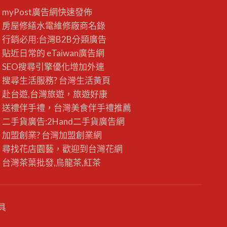
myPost廣告網
快速發佈
房屋修繕
水電維修廠商名錄
行銷必用:台灣B2B
分類廣告
貼近日常的
eTaiwan廣告網
SEO搜尋引擎優化
增加外連
搜尋生活服務? 台灣
生活黃頁
赴台遊,台灣旅遊
，旅遊好康
送禮伴手禮，台灣美食
伴手禮
推薦
二手貨廣告:2Hand
二手貨
廣告網
加盟創業? 台灣
加盟創業
網
尋找花店園藝，歡迎到
台灣花網
台灣茶葉批發
,烏龍茶,紅茶
具