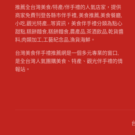
/
1
示，冬季是日本觀光客來台旅遊的首選。
推薦全台灣美食/特產/伴手禮的人氣店家，提供
2
/
除了氣候因素，台灣豐富多樣的美食也是
商家免費刊登各縣市伴手禮, 美食推薦,美食餐廳,
2
2
一大誘因。台灣美食成功吸引國際旅客，
-
小吃,觀光特產…等資訊，美食伴手禮分類為點心
2
帶動觀光伴手禮商機。 新聞來源：自由財
0
甜點,糕餅麵食,糕餅麵食,農產品,茶酒飲品,乾貨醬
經 臺鐵首推春節伴手禮「橘祥迎福禮盒」
2
5
料,肉類加工,工藝紀念品,漁貨海鮮。
返鄉回家一路同行 台鐵搶攻…
/
1
2
/
台灣美食伴手禮推薦網是一個多元專業的窗口,
2
8
是全台灣人氣團購美食、特產、觀光伴手禮的情
報站。