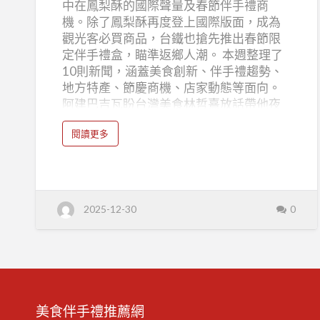
中在鳳梨酥的國際聲量及春節伴手禮商
業
機。除了鳳梨酥再度登上國際版面，成為
新
觀光客必買商品，台鐵也搶先推出春節限
聞
定伴手禮盒，瞄準返鄉人潮。 本週整理了
摘
10則新聞，涵蓋美食創新、伴手禮趨勢、
要
地方特產、節慶商機、店家動態等面向。
阿建巴吉瓦盼台灣美食林哲熹放話帶他夜
2025/12/22-
市吃臭豆腐| 娛樂 印度男星阿建巴吉瓦來台
2025/12/28
a
閱讀更多
宣傳電影，演員林哲熹表示要帶他體驗台
b
o
灣夜市美食，更點名臭豆腐。台灣夜市小
u
t
吃魅力無窮，再次吸引國際目光，成為另
台
灣
類觀光宣傳。 新聞來源：中央社 CNA 台灣
美
鳳梨酥上榜！好市多「最值得買」的亞洲
食
2025-12-30
0
伴
食品曝光 美國好市多「最值得買亞洲食
手
禮
品」榜單出爐，台灣鳳梨酥成功上榜，顯
產
業
示這項經典伴手禮在國際市場的受歡迎程
新
聞
度。鳳梨酥不僅是台灣代表性美食，也成
摘
要
為好市多熱銷商品。 新聞來源：東森新聞
2
0
日本觀光客冬天更愛來台灣！日媒調查曝
2
美食伴手禮推薦網
5
「2大理由」成海外旅遊首選 日媒調查顯