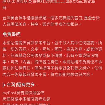
產品,茶酒飲品,乾貨醬料,肉類加工,工藝紀念品,漁貨海
5
-
鮮。
2
0
2
5
台灣美食伴手禮推薦網是一個多元專業的窗口, 是全台灣
/
1
人氣團購美食、特產、觀光伴手禮的情報站。
2
/
2
1
免責聲明
本網站僅提供資訊參考平台，並不涉入其中任何諮詢。所
載一切的資訊、文字、照片、圖形、廣告內容、或其他資
料，無論其為公開張貼或私下傳送，若有不實或違法情
事，均為『內容』提供者之責任，本網站概不負責也不承
擔任何法律責任，僅係提供不特定對象刊登之媒介。任何
內容一經舉報與發現不當，將立即刪除帳號與內容。
[e台灣]還有更多…
myPost廣告網
快速發佈
房屋修繕
水電維修廠商名錄