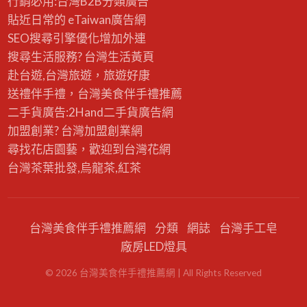
行銷必用:台灣B2B
分類廣告
貼近日常的
eTaiwan廣告網
SEO搜尋引擎優化
增加外連
搜尋生活服務? 台灣
生活黃頁
赴台遊,台灣旅遊
，旅遊好康
送禮伴手禮，台灣美食
伴手禮
推薦
二手貨廣告:2Hand
二手貨
廣告網
加盟創業? 台灣
加盟創業
網
尋找花店園藝，歡迎到
台灣花網
台灣茶葉批發
,烏龍茶,紅茶
台灣美食伴手禮推薦網
分類
網誌
台灣手工皂
廠房LED燈具
©
2026
台灣美食伴手禮推薦網
| All Rights Reserved