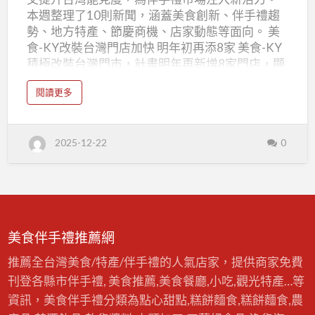
產
本週整理了10則新聞，涵蓋美食創新、伴手禮趨
業
勢、地方特產、節慶商機、店家動態等面向。 美
新
食-KY改裝台灣門店加快 明年初再添8家 美食-KY
積極改裝台灣門市，計畫明年再新增8家門店，顯
聞
示對台灣市場的重視。此舉有望帶動在地消費，
摘
a
閱讀更多
並可能推出更多符合台灣人口味的新產品或伴手
b
要
o
禮選項，值得關注。 新聞來源：news.cnyes.com
u
2025/12/15-
t
國際認證的台灣美食之都「台南」！唯一獲選英
台
2025/12/21
2025-12-22
0
灣
媒《Time Out》2025亞洲十大街頭美食城市，這
美
「4種小吃」大受注目 台南獲選為《Time Out》
食
伴
2025亞洲十大街頭美食城市，凸顯其美食魅力。
手
禮
報導中提及的特色小吃，有機會成為熱門伴手禮
產
業
選項，吸引更多國內外觀光客造訪。 新聞來源：
新
聞
最懂生活的咖 柳町達對決古林睿煬孫易磊印象深
摘
美食伴手禮推薦網
要
想嚐台灣美食| 運動 日本選手柳町達對台灣棒球新
2
0
秀印象深刻，並表示想品嚐台灣美食。這股「美
推薦全台灣美食/特產/伴手禮的人氣店家，提供商家免費
2
5
食外交」風潮，有助於提升台灣美食在國際上的
/
刊登各縣市伴手禮, 美食推薦,美食餐廳,小吃,觀光特產…等
1
知名度，帶動觀光伴手禮商機。 新聞來源：中央
2
資訊，美食伴手禮分類為點心甜點,糕餅麵食,糕餅麵食,農
/
社 CNA 信義區必吃牛舌再+1、日本排隊…
1