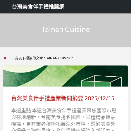
台灣美食伴手禮推薦網
Tainan Cuisine
有以下標簽的文章 "TAINAN CUISINE"
台
灣
美
台灣美食伴手禮產業新聞摘要 2025/12/15-2025/12/21
食
本週重點 本週台灣美食伴手禮產業聚焦國際市場
伴
與在地創新。台南美食揚名國際，米糧精品進駐
手
機場，更有業者積極拓展海外市場，透過美食外
禮
交提升台灣能見度，為伴手禮市場注入新活力。