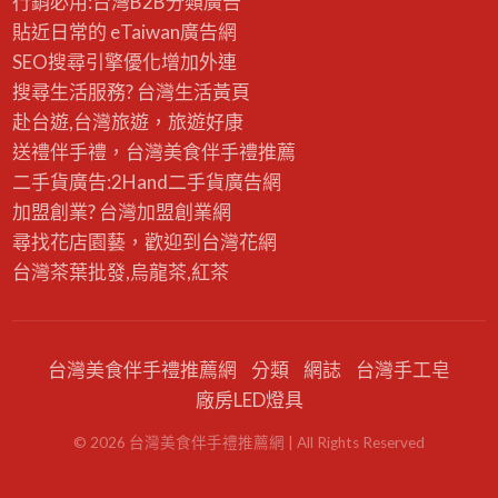
行銷必用:台灣B2B
分類廣告
貼近日常的
eTaiwan廣告網
SEO搜尋引擎優化
增加外連
搜尋生活服務? 台灣
生活黃頁
赴台遊,台灣旅遊
，旅遊好康
送禮伴手禮，台灣美食
伴手禮
推薦
二手貨廣告:2Hand
二手貨
廣告網
加盟創業? 台灣
加盟創業
網
尋找花店園藝，歡迎到
台灣花網
台灣茶葉批發
,烏龍茶,紅茶
台灣美食伴手禮推薦網
分類
網誌
台灣手工皂
廠房LED燈具
©
2026
台灣美食伴手禮推薦網
| All Rights Reserved