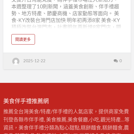
產
本週整理了10則新聞，涵蓋美食創新、伴手禮趨
業
勢、地方特產、節慶商機、店家動態等面向。 美
新
食-KY改裝台灣門店加快 明年初再添8家 美食-KY
積極改裝台灣門市，計畫明年再新增8家門店，顯
聞
示對台灣市場的重視。此舉有望帶動在地消費，
摘
a
閱讀更多
並可能推出更多符合台灣人口味的新產品或伴手
b
要
o
禮選項，值得關注。 新聞來源：news.cnyes.com
u
2025/12/15-
t
國際認證的台灣美食之都「台南」！唯一獲選英
台
2025/12/21
2025-12-22
0
灣
媒《Time Out》2025亞洲十大街頭美食城市，這
美
「4種小吃」大受注目 台南獲選為《Time Out》
食
伴
2025亞洲十大街頭美食城市，凸顯其美食魅力。
手
禮
報導中提及的特色小吃，有機會成為熱門伴手禮
產
業
選項，吸引更多國內外觀光客造訪。 新聞來源：
新
聞
最懂生活的咖 柳町達對決古林睿煬孫易磊印象深
摘
美食伴手禮推薦網
要
想嚐台灣美食| 運動 日本選手柳町達對台灣棒球新
2
0
秀印象深刻，並表示想品嚐台灣美食。這股「美
推薦全台灣美食/特產/伴手禮的人氣店家，提供商家免費
2
5
食外交」風潮，有助於提升台灣美食在國際上的
/
刊登各縣市伴手禮, 美食推薦,美食餐廳,小吃,觀光特產…等
1
知名度，帶動觀光伴手禮商機。 新聞來源：中央
2
資訊，美食伴手禮分類為點心甜點,糕餅麵食,糕餅麵食,農
/
社 CNA 信義區必吃牛舌再+1、日本排隊…
1