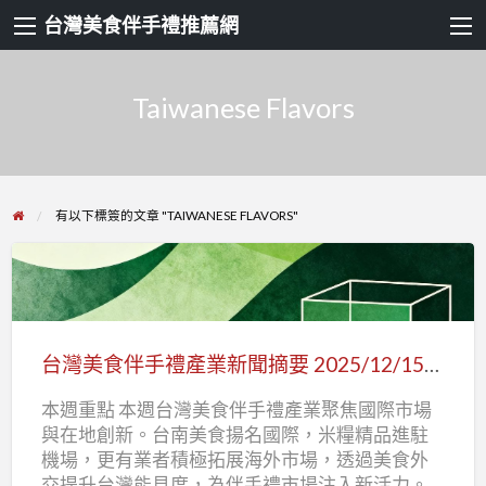
台灣美食伴手禮推薦網
Taiwanese Flavors
有以下標簽的文章 "TAIWANESE FLAVORS"
台
灣
美
台灣美食伴手禮產業新聞摘要 2025/12/15-2025/12/21
食
本週重點 本週台灣美食伴手禮產業聚焦國際市場
伴
與在地創新。台南美食揚名國際，米糧精品進駐
手
機場，更有業者積極拓展海外市場，透過美食外
禮
交提升台灣能見度，為伴手禮市場注入新活力。