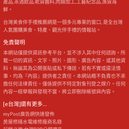
產品,茶酒飲品,乾貨醬料,肉類加工,工藝紀念品,漁貨海
5
-
鮮。
2
0
2
5
台灣美食伴手禮推薦網是一個多元專業的窗口, 是全台灣
/
1
人氣團購美食、特產、觀光伴手禮的情報站。
2
/
2
1
免責聲明
本網站僅提供資訊參考平台，並不涉入其中任何諮詢。所
載一切的資訊、文字、照片、圖形、廣告內容、或其他資
料，無論其為公開張貼或私下傳送，若有不實或違法情
事，均為『內容』提供者之責任，本網站概不負責也不承
擔任何法律責任，僅係提供不特定對象刊登之媒介。任何
內容一經舉報與發現不當，將立即刪除帳號與內容。
[e台灣]還有更多…
myPost廣告網
快速發佈
房屋修繕
水電維修廠商名錄